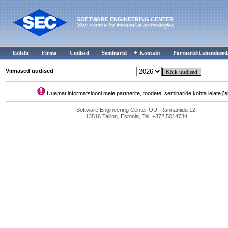
SOFTWARE ENGINEERING CENTER
Your source for innovative technologies
Esileht
Firma
Uudised
Seminarid
Kontakt
Partnerid/Lahendused
Viimased uudised
Uuemat informatsiooni meie partnerite, toodete, seminaride kohta leiate
[s
Software Engineering Center OÜ, Rannaniidu 12,
13516 Tallinn, Estonia, Tel. +372 5014734